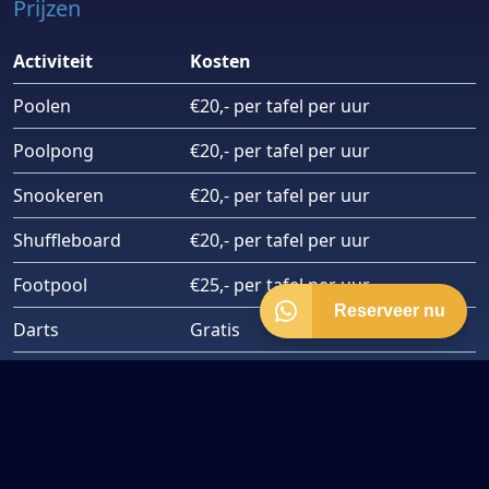
Prijzen
Activiteit
Kosten
Poolen
€20,- per tafel per uur
Poolpong
€20,- per tafel per uur
Snookeren
€20,- per tafel per uur
Shuffleboard
€20,- per tafel per uur
Footpool
€25,- per tafel per uur
Reserveer nu
Darts
Gratis
Biljarten
€10.- per tafel per uur
Je betaalt per minuut! Je kunt de speeltijd terug rekenen aan
de hand van de units op de rekening.