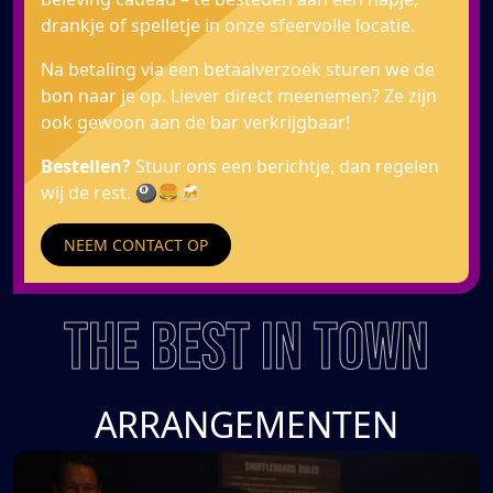
drankje of spelletje in onze sfeervolle locatie.
Na betaling via een betaalverzoek sturen we de
bon naar je op. Liever direct meenemen? Ze zijn
ook gewoon aan de bar verkrijgbaar!
Bestellen?
Stuur ons een berichtje, dan regelen
wij de rest. 🎱🍔🍻
NEEM CONTACT OP
THE BEST IN TOWN
ARRANGEMENTEN