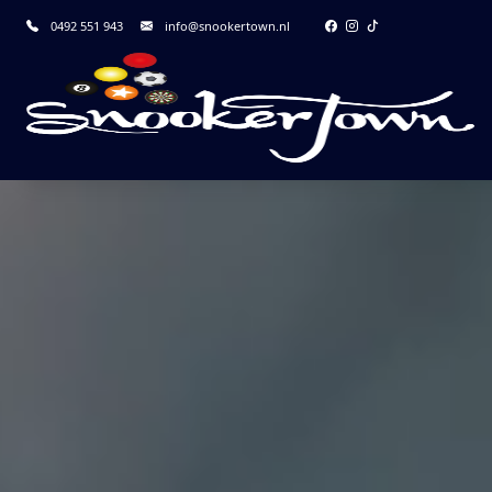
0492 551 943
info@snookertown.nl