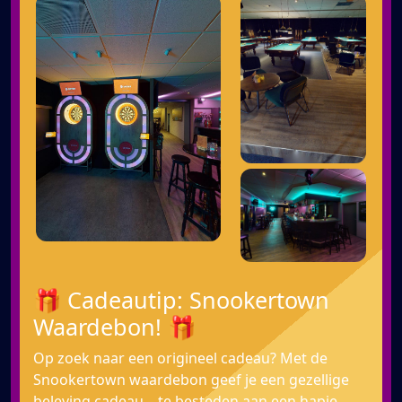
🎁 Cadeautip: Snookertown
Waardebon! 🎁
Op zoek naar een origineel cadeau? Met de
Snookertown waardebon geef je een gezellige
beleving cadeau – te besteden aan een hapje,