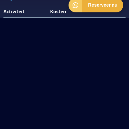
Reserveer nu
Activiteit
Kosten
Poolen
€20,- per tafel per uur
Poolpong
€20,- per tafel per uur
Snookeren
€20,- per tafel per uur
Shuffleboard
€20,- per tafel per uur
Footpool
€25,- per tafel per uur
Darts
Gratis
Biljarten
€10.- per tafel per uur
Je betaalt per minuut! Je kunt de speeltijd terug rekenen aan
de hand van de units op de rekening.
Openingstijden