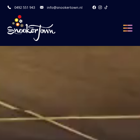
0492 551 943
info@snookertown.nl